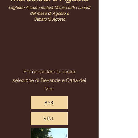
Laghetto Azzurro
resterà Chiuso tutti i Lunedì
del mese di Agosto e
Sabato15 Agosto
Le Combinazioni Business
Lunch si applicano dal
Lunedì al Venerdì
(escluso Festivi)
Per consultare la nostra
selezione di Bevande e Carta dei
Vini
BAR
VINI