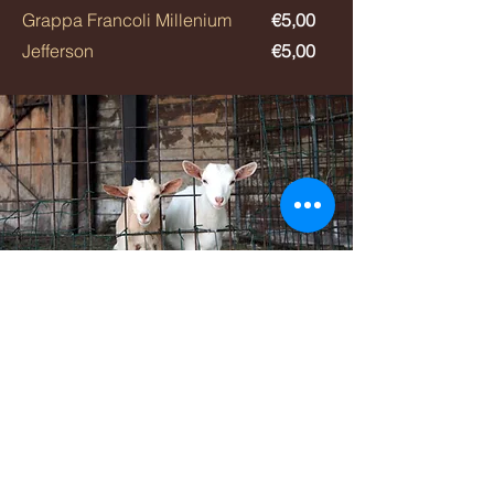
Grappa Francoli Millenium
€5,00
Jefferson
€5,00
INDIRIZZO
Via Giacomo Matteotti 56