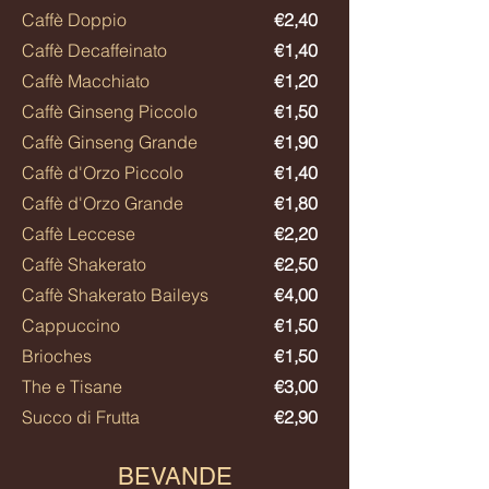
Caffè
Doppio
€2,40
Caffè D
ecaffeinato
€1,40
Caffè Macchiato
€1,20
Caffè
Ginseng Piccolo
€1,50
Caffè
Ginseng Grande
€1,90
Caffè d'Orzo Piccolo
€1,40
Caffè d'Orzo Grande
€1,80
Caffè
Leccese
€2,20
Caffè Shakerato
€2,50
Caffè Shakerato Baileys
€4,00
Cappuccino
€1,50
Brioches
€1,50
The e Tisane
€3,00
Succo di Frutta
€2,90
BEVANDE