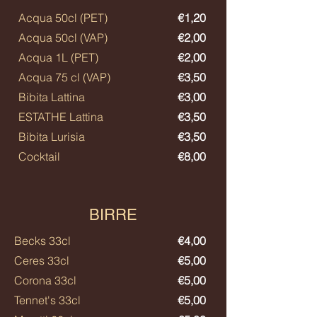
Acqua 50cl (PET)
€1,20​
Acqua 50cl (VAP)
€2,00
Acqua 1L (PET)
€2,00
Acqua 75 cl (VAP)
€3,50
Bibita Lattina
€3,00
ESTATHE Lattina
€3,50
Bibita Lurisia
€3,50
Cocktail
€8,00
BIRRE
Becks 33cl
€4,00
Ceres 33cl
€5,00
Corona 33cl
€5,00
Tennet's 33cl
€5,00